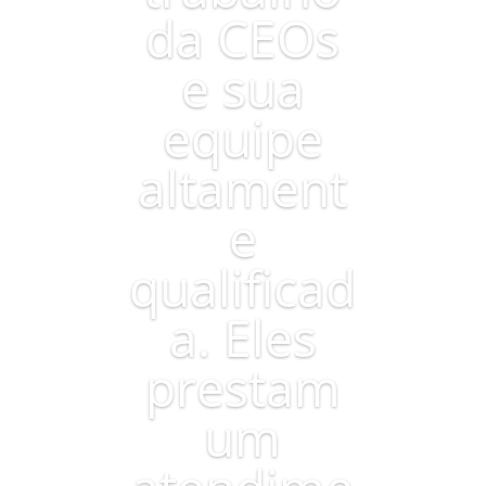
da CEOs
e sua
equipe
altament
e
qualificad
a. Eles
prestam
um