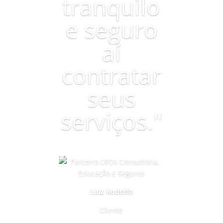
tranquilo
e seguro
aí
contratar
seus
serviços."
Luiz Rodolfo
Cliente