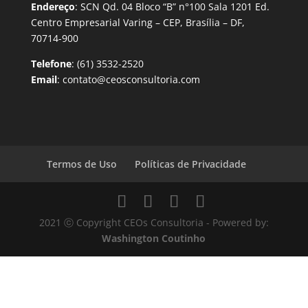
Endereço
: SCN Qd. 04 Bloco “B” n°100 Sala 1201 Ed.
Centro Empresarial Varing – CEP, Brasília – DF,
70714-900
Telefone
: (61) 3532-2520
Email
: contato@ceosconsultoria.com
Termos de Uso
Políticas de Privacidade
2021 ⓒ Copyright CEOs Consultoria - Powered by:
Washington Coutinho