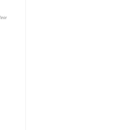
inir
s