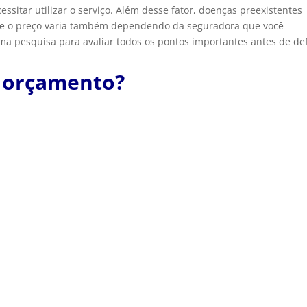
cessitar utilizar o serviço. Além desse fator, doenças preexistentes
ue o preço varia também dependendo da seguradora que você
uma pesquisa para avaliar todos os pontos importantes antes de def
m orçamento?
ra garantir a integridade física do seu barco. Sabemos que o
 caro, por isso, faça um Seguro Embarcação!Seguradoras Parceira