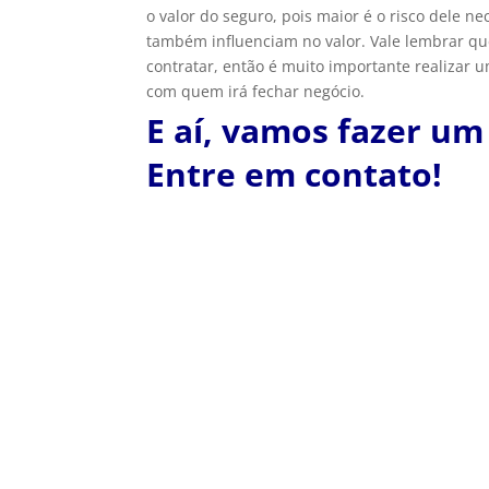
o valor do seguro, pois maior é o risco dele ne
também influenciam no valor. Vale lembrar q
contratar, então é muito importante realizar 
com quem irá fechar negócio.
E aí, vamos fazer u
Entre em contato!
Professor Ronaldo
Seguro Embarcação Seguro Embarcação é pa
custo de qualquer reparo em embarcação é