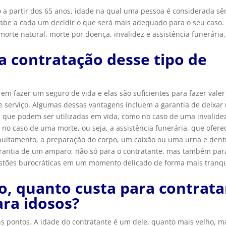
o a partir dos 65 anos, idade na qual uma pessoa é considerada sên
cabe a cada um decidir o que será mais adequado para o seu caso.
orte natural, morte por doença, invalidez e assistência funerária
a contratação desse tipo de
em fazer um seguro de vida e elas são suficientes para fazer valer
e serviço. Algumas dessas vantagens incluem a garantia de deixar
s que podem ser utilizadas em vida, como no caso de uma invalide
 no caso de uma morte, ou seja, a assistência funerária, que ofere
pultamento, a preparação do corpo, um caixão ou uma urna e dent
arantia de um amparo, não só para o contratante, mas também par
estões burocráticas em um momento delicado de forma mais tranqu
o, quanto custa para contrata
ara idosos?
s pontos. A idade do contratante é um dele, quanto mais velho, m