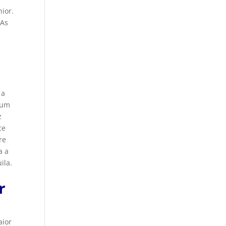
ior.
 As
.
 a
 um
z
ce
re
a a
ila.
r
aior